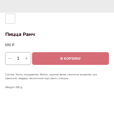
Пицца Ранч
680
₽
В КОРЗИНУ
Состав: Тесто, моцарелла, бекон, курное филе, свинина вырезка, лук
красный, чеддер, чесночный соус ранч, специи
Weight: 630 g