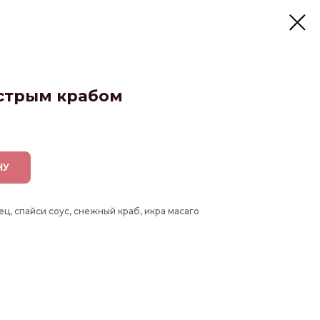
стрым крабом
НУ
ец, спайси соус, снежный краб, икра масаго