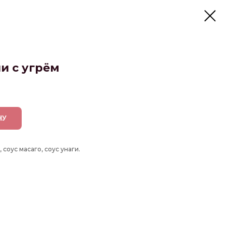
и с угрём
НУ
, соус масаго, соус унаги.