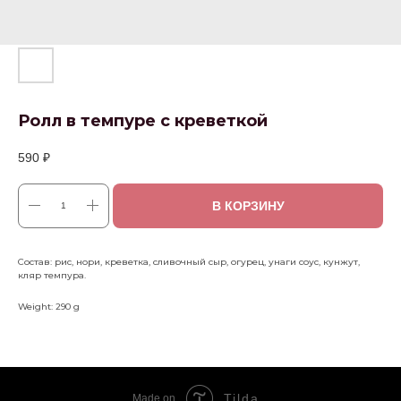
Ролл в темпуре с креветкой
590
₽
В КОРЗИНУ
Состав: рис, нори, креветка, сливочный сыр, огурец, унаги соус, кунжут,
кляр темпура.
Weight: 290 g
Tilda
Made on