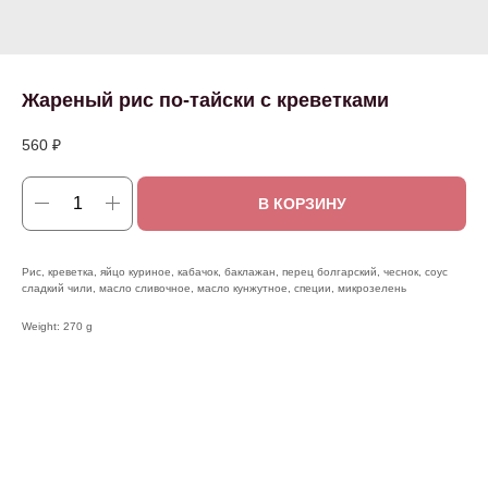
Жареный рис по-тайски с креветками
560
₽
В КОРЗИНУ
Рис, креветка, яйцо куриное, кабачок, баклажан, перец болгарский, чеснок, соус
сладкий чили, масло сливочное, масло кунжутное, специи, микрозелень
Weight: 270 g