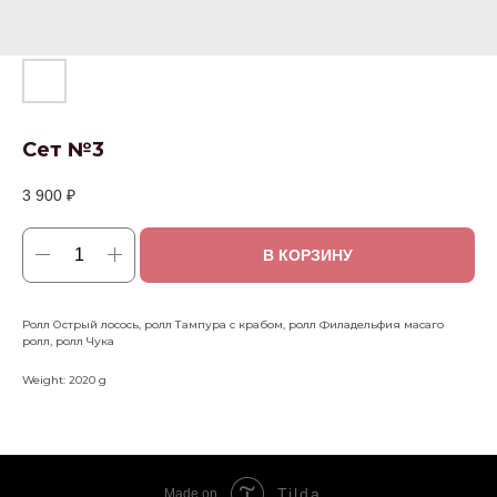
Сет №3
3 900
₽
В КОРЗИНУ
Ролл Острый лосось, ролл Тампура с крабом, ролл Филадельфия масаго
ролл, ролл Чука
Weight: 2020 g
Tilda
Made on