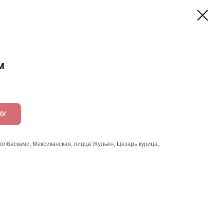
м
НУ
колбасками, Мексиканская, пицца Жульен, Цезарь курица,